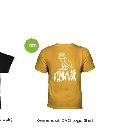
-38%
-38%
black)
Kein
Keinemusik OVO Logo Shirt